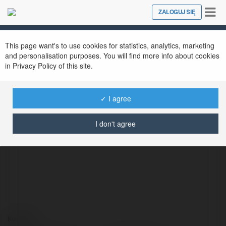
Tog
ZALOGUJ SIĘ
Close
nav
This page want's to use cookies for statistics, analytics, marketing
and personalisation purposes. You will find more info about cookies
in Privacy Policy of this site.
✓ I agree
Lun Planer
@lunplaner
I don't agree
Kontakt: