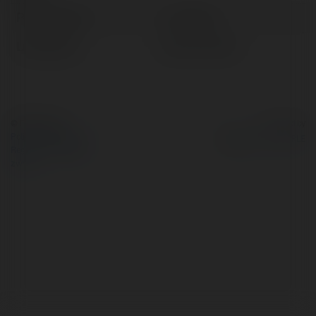
Pełna nazwa:
Lun Planer
Lokalizacja:
Ustroń, Poland
© Ekademia.pl
Powered by
Polityka Prywatności
Regulamin
|
Zażądaj
zwrotu