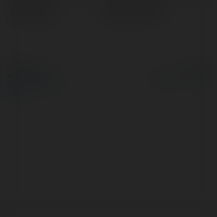
Lokalizacja:
Świdnica, Poland
© Ekademia.pl
Powered by
Polityka Prywatności
Regulamin
|
Zażądaj
zwrotu