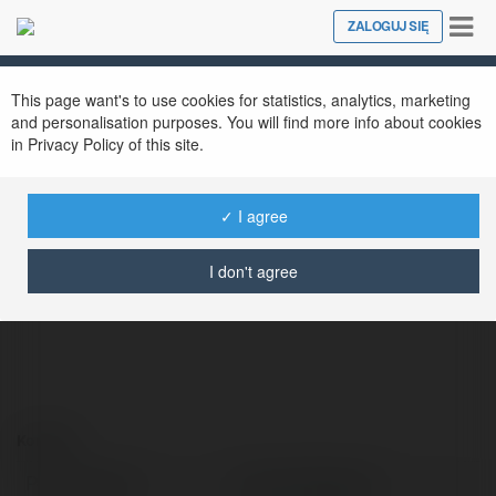
Tog
ZALOGUJ SIĘ
Close
nav
This page want's to use cookies for statistics, analytics, marketing
and personalisation purposes. You will find more info about cookies
in Privacy Policy of this site.
✓ I agree
Łukasz Malawski
@lukaszmalawski
I don't agree
Kontakt:
Pełna nazwa:
Łukasz Malawski