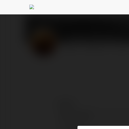
Ludwik Grzywna
@lud
PROFIL
PRODUKTY
BLOG
Kontakt:
Pełna nazwa:
Lokalizacja: