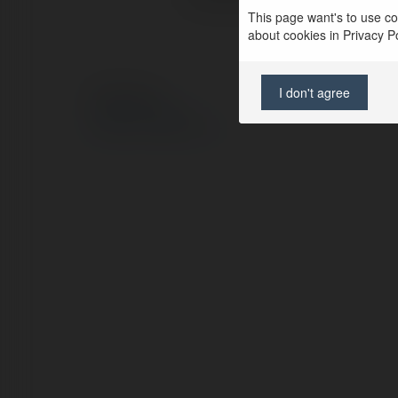
This page want's to use coo
about cookies in Privacy Pol
I don't agree
© Ekademia.pl
Polityka Prywatności
Regulamin
|
Zażądaj zwrotu