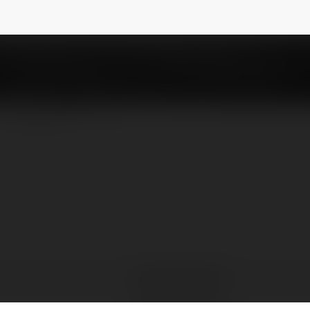
wikgrzywna
NEWSLETTER
Ludwik Grzywna
Siewierz, Poland