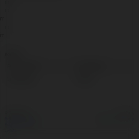
rn
rn
rn
rn
rn
rn
Kontakt:
Pełna nazwa:
Luck8 vape
Lokalizacja:
Poland
© Ekademia.pl
Powered by
Polityka Prywatności
Regulamin
|
Zażądaj
zwrotu