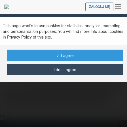
Tog
ZALOGUJ SIĘ
Close
nav
This page want's to use cookies for statistics, analytics, marketing
and personalisation purposes. You will find more info about cookies
in Privacy Policy of this site.
✓ I agree
Luck8 vape
@luck8vape
I don't agree
rn rn rn Luck8 là một trong những nhà cái uy
tín đã có mặt trên thị trường từ năm 2017.
Sau nhiều năm phát triển, nền tảng này…
rn