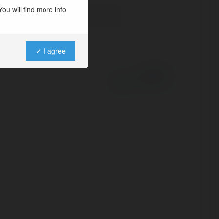
ou will find more info
✓ I agree
Powered by