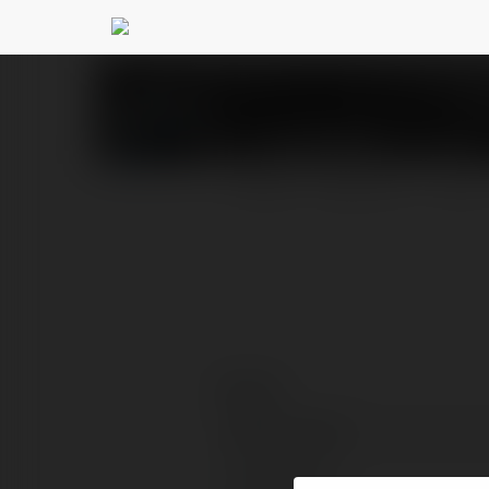
Luck8 8live
@luck88live
PROFIL
PRODUKTY
BLOG
Kontakt:
Pełna nazwa:
Lokalizacja: