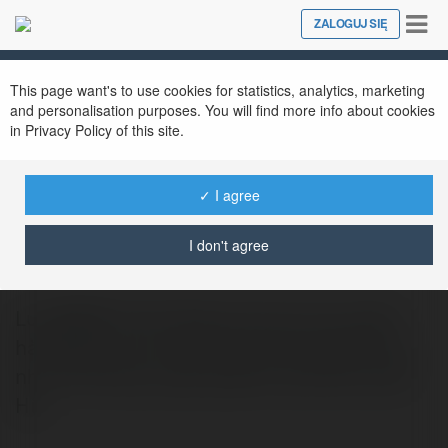
Tog
ZALOGUJ SIĘ
Close
nav
This page want's to use cookies for statistics, analytics, marketing
and personalisation purposes. You will find more info about cookies
in Privacy Policy of this site.
✓ I agree
Luck8882 Nhà Cái
@luck8882nhci
I don't agree
Luck8882 là nền tảng cá cược trực tuyến
hàng đầu, quy tụ đầy đủ các sản phẩm hot
như Thể Thao, Casino, Bắn Cá, Xổ Số và Nổ
Hũ.