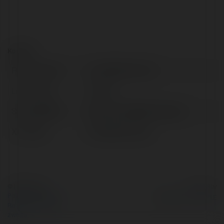
Kontakt:
Pełna nazwa:
Luck8882 Nhà Cái
Lokalizacja:
Vietnam
Strona WWW:
https://luck8882.makeup/
X/Twitter:
luck8882makeup
© Ekademia.pl
Powered by
Polityka Prywatności
Regulamin
|
Zażądaj
zwrotu