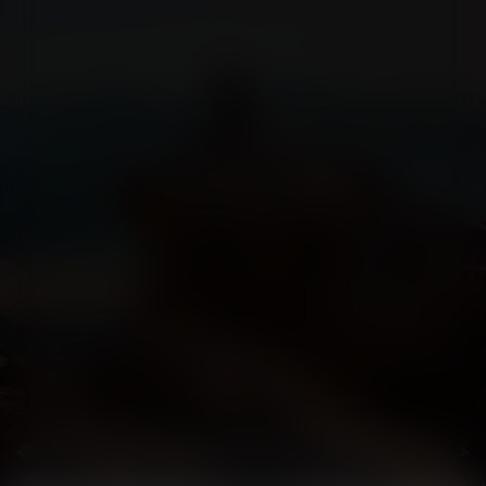
ROGER777 - DAFTAR
LINK SLOT777
GACOR