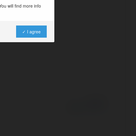
samowity wybór
ou will find more info
ysokiej jakości
✓ I agree
Powered by