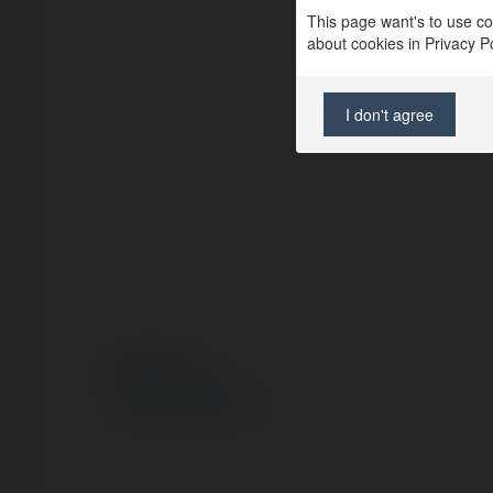
This page want's to use coo
about cookies in Privacy Pol
I don't agree
© Ekademia.pl
Polityka Prywatności
Regulamin
|
Zażądaj zwrotu