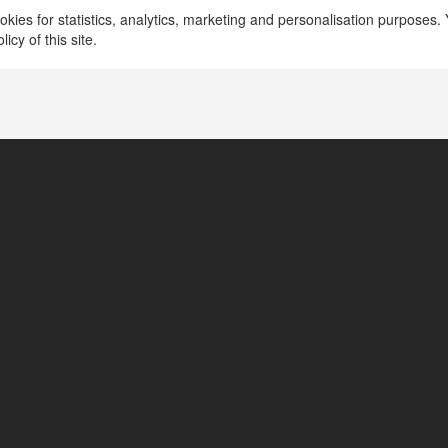
LUCIAPORNO to platforma, gdzie znajdziesz nie
kies for statistics, analytics, marketing and personalisation purposes. Y
hiszpańskich filmów dla dorosłych, filmów XXX i w
icy of this site.
treści dla dorosłych.
więcej