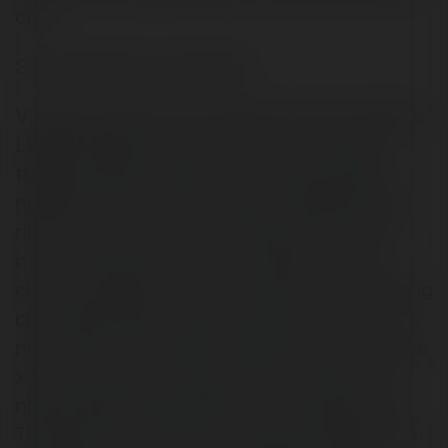
chơi.
So sánh với các nhà khác:
Vì vậy, với nhiều nhà cái khác trên thị trường,
LU88 nổi bật hơn chắc chắn về tốc độ rút
thưởng. Nhiều người chơi đã chia sẻ kinh
nghiệm rằng, quá rút tiền tại LU88 diễn đàn
nhanh chóng và chia sẻ nhiều hơn với các
nhà cái khác. Điều này có thể tạo nên sự
chuyên nghiệp và cam kết dịch vụ chất lượng
của LU88. Việc rút tiền không bị trì hoãn vô
nhịp, không cần phải chờ đợi qua nhiều bước
xác minh nhanh chóng, chính là một trong
những điểm cộng đồng thu hút người chơi.
Thời gian xử lý nhanh chóng giúp người chơi