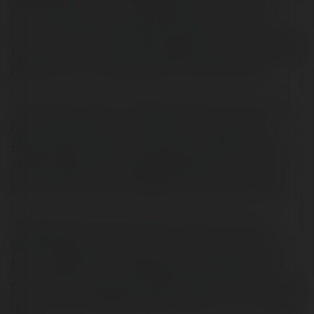
hỗ trợ bạn xử lý vấn đề một cách nhanh
chóng và hiệu quả. Hệ thống hỗ trợ đa kênh,
từ chat trực tuyến đến đường dây nóng, đảm
bảo bạn luôn nhận được hỗ trợ kịp thời.
* Giao dịch thấp: LU88 áp dụng tính phí giao
dịch thấp, thậm chí miễn phí trong nhiều
trường hợp hợp lý, giúp bạn tiết kiệm được
một khoản chi phí đáng kể. Điều này càng
làm tăng thêm sự hấp dẫn của nhà cái này.
* Giải quyết vấn đề nhanh chóng: Trong
trường hợp xảy ra sự cố trong quá trình rút
tiền, LU88 cam kết giải quyết vấn đề một
cách nhanh chóng và hiệu quả. Nhà cái sẽ nỗ
lực hết sức để đảm bảo quyền lợi cho người