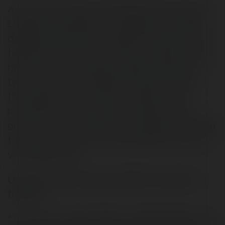
An toàn luôn được thiết lập ở đầu hàng tại
LU88. Nhà sử dụng công nghệ mã hóa hiện
đại, bảo mật thông tin người dùng một cách
tuyệt đối. Thông tin cá nhân, tài khoản ngân
hàng thông tin của bạn sẽ được bảo vệ an
toàn, tránh bị rò rỉ hoặc đánh cắp. Với hệ
thống bảo mật nhiều lớp, LU88 cam kết
mang đến cho bạn một môi trường chơi
game an toàn và đáng tin cậy. Bạn có thể tập
trung vào trò chơi mà không phải lo lắng về
vấn đề bảo mật.
Ưu điểm vượt trội của LU88 về tốc độ rút
thưởng:
* maximum length. Điều này đặc biệt hữu ích