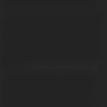
trong những trường hợp bạn cần tiền gấp.
* Nhiều phương thức rút tiền: LU88 cung cấp
nhiều phương thức rút tiền đa dạng, đáp ứng
nhu cầu của nhiều người chơi. Từ các ngân
hàng nội địa đến các ví điện tử phổ biến, bạn
có thể lựa chọn phương pháp phù hợp nhất
với mình. Sự đa dạng này cũng giúp quá trình
giao dịch diễn ra nhanh hơn nhờ vào mức tối
đa tiện lợi.
* Hỗ trợ khách hàng 24/7: Nếu gặp bất kỳ
khó khăn nào trong quá trình rút tiền, bạn
luôn có thể liên hệ với nhóm hỗ trợ khách
hàng của LU88. Đội ngũ hỗ trợ chuyên
nghiệp, tận tâm sẽ giải đáp mọi thắc mắc và