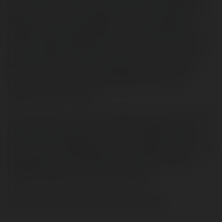
LU88 chắc chắn là một lựa chọn không thể
bỏ qua. Hãy trải nghiệm sự khác biệt của
LU88 và tận hưởng niềm vui chiến thắng mà
không phải chờ đợi lâu! Hãy nhớ rằng, việc
lựa chọn nhà cái phù hợp với nhu cầu của
mình là rất quan trọng để đảm bảo trải
nghiệm cá tốt nhất.
Từ khóa phụ: rút tiền LU88, thời gian rút tiền
LU88, phương thức rút tiền LU88, LU88 uy
tín, nhà cái LU88, đánh giá LU88, khuyến mãi
LU88, bảo mật LU88, hỗ trợ khách hàng
LU88, cá giao trực tuyến LU88.
Xem thêm
nổ hũ Gates of Olympus