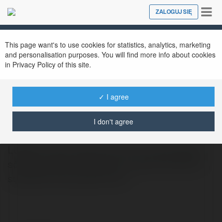
Tog
ZALOGUJ SIĘ
Close
nav
This page want's to use cookies for statistics, analytics, marketing
and personalisation purposes. You will find more info about cookies
in Privacy Policy of this site.
✓ I agree
lu88 nha cai
@lu88nhacai
I don't agree
LU88 rút tiền không chờ đợi Trong thế giới
sôi động của cá hàng trực tuyến, tốc độ và
sự tiện lợi là hai yếu tố thì…