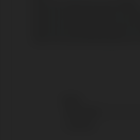
https://forums.galciv2.com/user/7550604
https://forums.gamersbillofrights.com/us
https://forums.politicalmachine.com/use
https://forums.sinsofasolarempire2.com/
https://forums.ashesofthesingularity.co
Kontakt:
Pełna nazwa:
Lokalizacja: