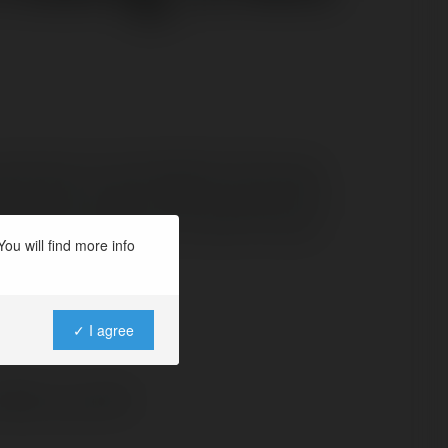
hàng trăm trò chơi hấp dẫn. Khi tham gia
 trò bắn cá giải trí đổi thưởng siêu hấp
bật nhất là chương trình khuyến mãi nạp
ou will find more info
✓ I agree
t88tai_app_lt88