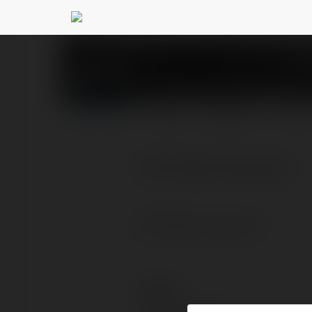
Rugeniusz Rygielsk
PROFIL
PRODUKTY
BLOG
GTA 5 Mac Download
GTA 5 Mac Download
Kontakt: