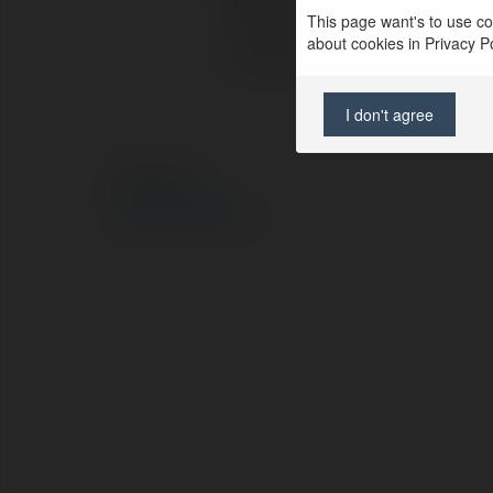
Pełna nazwa:
This page want's to use coo
about cookies in Privacy Pol
Lokalizacja:
I don't agree
© Ekademia.pl
Polityka Prywatności
Regulamin
|
Zażądaj zwrotu