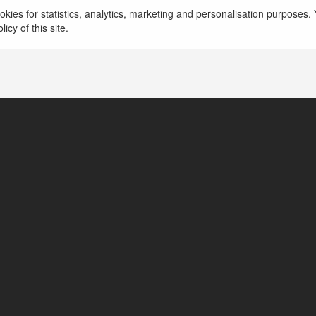
Rugeniusz Rygielski
kies for statistics, analytics, marketing and personalisation purposes. Y
icy of this site.
Barwice, Poland