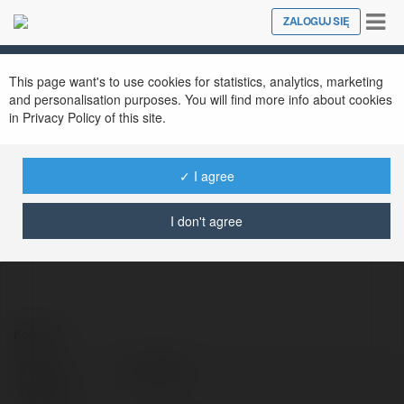
Tog
ZALOGUJ SIĘ
Close
nav
This page want's to use cookies for statistics, analytics, marketing
and personalisation purposes. You will find more info about cookies
in Privacy Policy of this site.
lord kaka
@lordkaka
✓ I agree
I don't agree
Kontakt:
Pełna
lord kaka
nazwa: