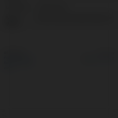
Lokalizacja:
sewdes, Poland
Strona
https://www.thecomputermedia.com/
WWW:
© Ekademia.pl
Powered by
Polityka Prywatności
Regulamin
|
Zażądaj
zwrotu