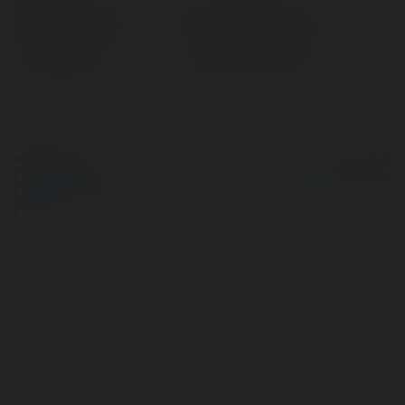
Pełna nazwa:
Lodvar Prochnow
Lokalizacja:
Sławków, Poland
© Ekademia.pl
Powered by
Polityka Prywatności
Regulamin
|
Zażądaj
zwrotu