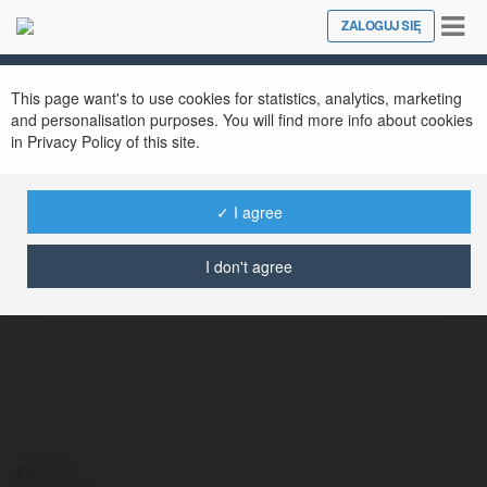
Tog
ZALOGUJ SIĘ
Close
nav
This page want's to use cookies for statistics, analytics, marketing
and personalisation purposes. You will find more info about cookies
in Privacy Policy of this site.
✓ I agree
Lodvar Prochnow
@lodvarprochnow
I don't agree
Kontakt: