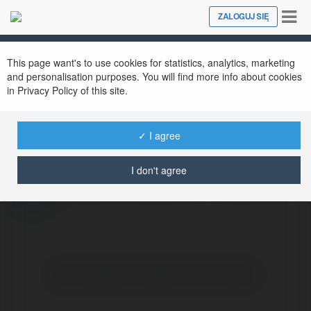
Tog
ZALOGUJ SIĘ
Close
nav
This page want's to use cookies for statistics, analytics, marketing
loc79 store
@loc79store
and personalisation purposes. You will find more info about cookies
in Privacy Policy of this site.
✓ I agree
loc79 mang đến chính sách giới thiệu bạn bè
cực kỳ hấp dẫn, giúp bạn kiếm thêm thu
I don't agree
nhập thụ động chỉ bằng việc mời người quen
więcej
Brak widzialnych wpisów w tym miejscu.