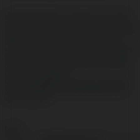
Làm Bằng Giả Phôi Thật vui mừng là đơn vị được khách
hàng tin tưởng trong ngành làm bằng cấp sử dụng phôi
thật trên phạm vi toàn quốc. Chúng tôi nỗ lực hết mình hỗ
trợ mọi người sử dụng dịch vụ dịch vụ đảm bảo chất
lượng, làm từ phôi thật 100%, sao chép y nguyên nội dung
và hình thức văn bằng. Ngoài ra, chúng tôi luôn ưu tiên
đảm bảo quyền riêng tư tối đa cho toàn bộ khách hàng.
Dữ liệu khách hàng Website:
https://lambanggiaphoithat.shop/ Phone: 0941741555
Address: 505 Nguyễn Huy Tưởng, Thanh Xuân Trung,
Thanh Xuân, Hà Nội
Kontakt:
Pełna
LÀM BẰNG GIẢ PHÔI THẬT