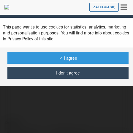
Tog
ZALOGUJ SIĘ
Close
nav
This page want's to use cookies for statistics, analytics, marketing
and personalisation purposes. You will find more info about cookies
in Privacy Policy of this site.
✓ I agree
link789club vip
@link789clubvip
I don't agree
Kontakt: