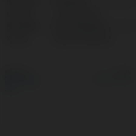
Pełna nazwa:
link789club vip
Lokalizacja:
Ho Chi Minh, Vietnam
Strona WWW:
https://link789club.vip/
X/Twitter:
httpsxcomlink789clubvip
© Ekademia.pl
Powered by
Polityka Prywatności
Regulamin
|
Zażądaj
zwrotu