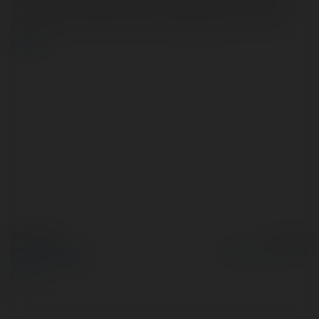
mà, thao tác dễ dàng và dịch vụ chăm sóc khách hàng
24/7. Người chơi được tận hưởng hàng trăm trò chơi
więcej
© Ekademia.pl
Powered by
Polityka Prywatności
Regulamin
|
Zażądaj
zwrotu