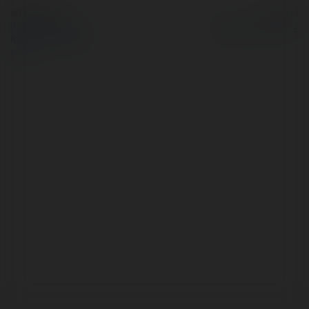
© Ekademia.pl
Powered by
Polityka Prywatności
Regulamin
|
Zażądaj
zwrotu