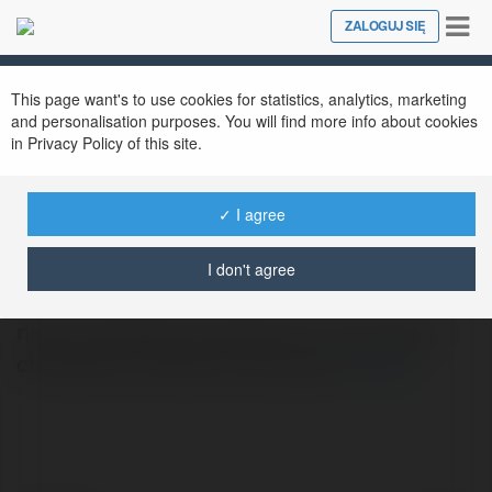
Tog
ZALOGUJ SIĘ
Close
nav
This page want's to use cookies for statistics, analytics, marketing
and personalisation purposes. You will find more info about cookies
in Privacy Policy of this site.
✓ I agree
Albina Sobczak
@lidiakolobra1997
I don't agree
nowa chwilówka chwilowki on line expres
chwilówka chwilówki warszawa
więcej