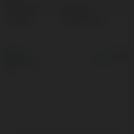
Pełna nazwa:
Lewis Evans
Lokalizacja:
Działdowo, Poland
© Ekademia.pl
Powered by
Polityka Prywatności
Regulamin
|
Zażądaj
zwrotu