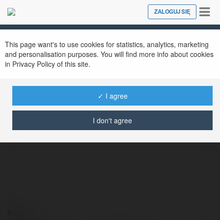
Tog
ZALOGUJ SIĘ
Close
nav
This page want's to use cookies for statistics, analytics, marketing
and personalisation purposes. You will find more info about cookies
in Privacy Policy of this site.
✓ I agree
Lewis Evans
@lewisevans
I don't agree
Kontakt: