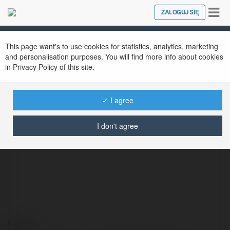
Tog
ZALOGUJ SIĘ
Close
nav
This page want's to use cookies for statistics, analytics, marketing
and personalisation purposes. You will find more info about cookies
in Privacy Policy of this site.
✓ I agree
Leonard Wróblewski
@leonardwrblewski
I don't agree
Kontakt: