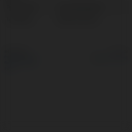
Pełna nazwa:
Leonard Wróblewski
Lokalizacja:
Małomice, Poland
© Ekademia.pl
Powered by
Polityka Prywatności
Regulamin
|
Zażądaj
zwrotu