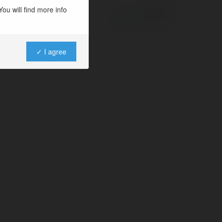
ou will find more info
Powered by
✓ I agree