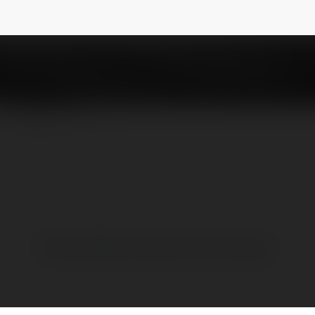
evn
NEWSLETTER
Brak widzialnych wpisów w tym miejscu.