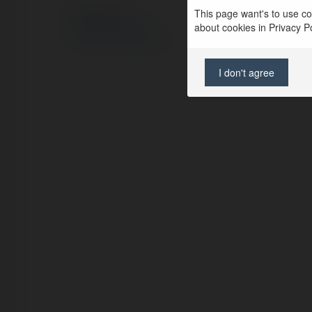
This page want's to use coo
© Ekademia.pl
about cookies in Privacy Pol
Polityka Prywatności
Regulamin
|
Zażądaj zwrotu
I don't agree