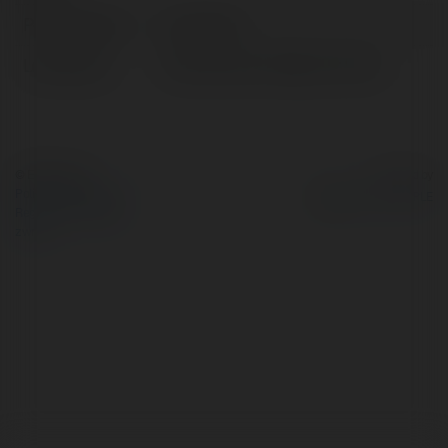
Pełna nazwa:
Leah Todd
Lokalizacja:
Siemianowice Śląskie, Poland
© Ekademia.pl
Powered by
Polityka Prywatności
Regulamin
|
Zażądaj
zwrotu