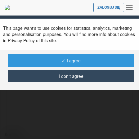
Tog
ZALOGUJ SIĘ
Close
nav
This page want's to use cookies for statistics, analytics, marketing
and personalisation purposes. You will find more info about cookies
in Privacy Policy of this site.
✓ I agree
Leah Todd
@leahtodd
I don't agree
Kontakt: