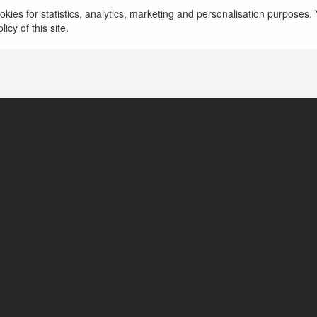
kies for statistics, analytics, marketing and personalisation purposes. Y
https://leadbds.vn/
icy of this site.