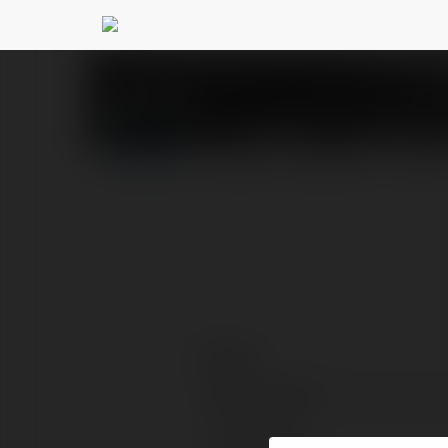
LeadBDS - leadbds.
PROFIL
PRODUKTY
BLOG
Kontakt:
Pełna nazwa:
Lokalizacja: