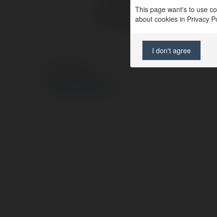
This page want's to use coo
Strona WWW:
about cookies in Privacy Pol
I don't agree
© Ekademia.pl
Polityka Prywatności
Regulamin
|
Zażądaj zwrotu