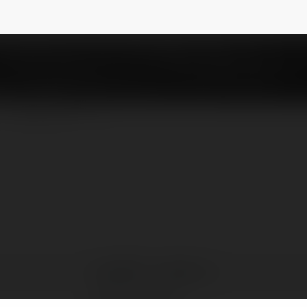
vn
@leadbdsvn
NEWSLETTER
LeadBDS - leadbds.vn
Hà Nội, Vietnam