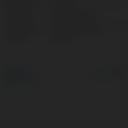
Pełna nazwa:
latien villa
Lokalizacja:
Khánh Hòa, Vietnam
Strona WWW:
https://latienvilla.com/
X/Twitter:
latienvilla
© Ekademia.pl
Powered by
Polityka Prywatności
Regulamin
|
Zażądaj
zwrotu