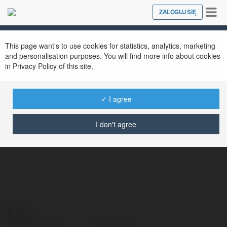
Tog
ZALOGUJ SIĘ
Close
nav
This page want's to use cookies for statistics, analytics, marketing
and personalisation purposes. You will find more info about cookies
in Privacy Policy of this site.
latien villa
@latienvilla
✓ I agree
I don't agree
https://latienvilla.com/
Kontakt: