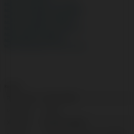
https://www.pinterest.com/kv999uk/
https://www.linkedin.com/in/kv999uk/
https://www.youtube.com/@kv999uk
https://www.tumblr.com/kv999uk
https://www.reddit.com/user/kv999uk/
https://kv999uk.wordpress.com/
https://gravatar.com/kv999uk
https://sites.google.com/view/kv999uk/
Kontakt:
Pełna nazwa:
Nhà Cái KV999
Lokalizacja:
Vietnam
X/Twitter:
httpsxcomkv999uk