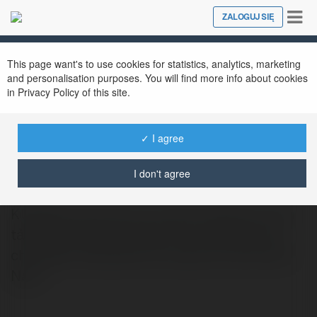
Tog
ZALOGUJ SIĘ
Close
nav
This page want's to use cookies for statistics, analytics, marketing
and personalisation purposes. You will find more info about cookies
in Privacy Policy of this site.
✓ I agree
KUWIN SPOT
@kuwinspot
I don't agree
KUWIN là nhà cái trực tuyến nổi bật với nền
tảng hiện đại, bảo mật cao và đa dạng trò
chơi giải trí hấp dẫn cho người chơi tại Việt
Nam.