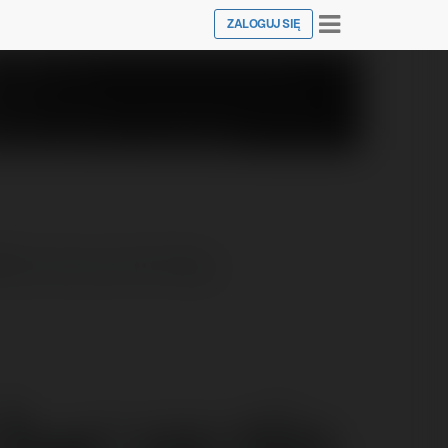
Toggle
ZALOGUJ SIĘ
navigation
kuwincngtynhbcuytn-giitrntngtivitnam
N là nhà cái nổi tiếng
bạc uy tín