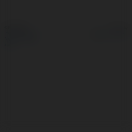
© Ekademia.pl
Powered by
Polityka Prywatności
Regulamin
|
Zażądaj
zwrotu