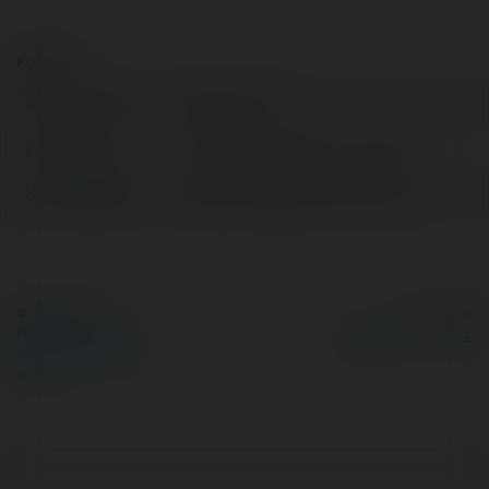
Kontakt:
Pełna nazwa:
kora live tv tv
Lokalizacja:
USA, United States of America
Strona WWW:
https://www.kora-live-tv.me/
© Ekademia.pl
Powered by
Polityka Prywatności
Regulamin
|
Zażądaj
zwrotu