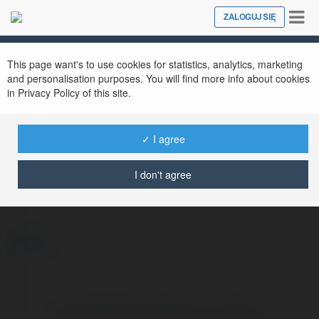
Tog
ZALOGUJ SIĘ
Close
nav
This page want's to use cookies for statistics, analytics, marketing
and personalisation purposes. You will find more info about cookies
in Privacy Policy of this site.
✓ I agree
Konrad Śmiech
@konradmiech
I don't agree
więcej
Brak widzialnych wpisów w tym miejscu.