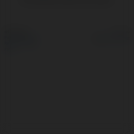
© Ekademia.pl
Powered by
Polityka Prywatności
Regulamin
|
Zażądaj
zwrotu