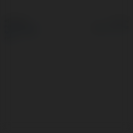
© Ekademia.pl
Powered by
Polityka Prywatności
Regulamin
|
Zażądaj
zwrotu