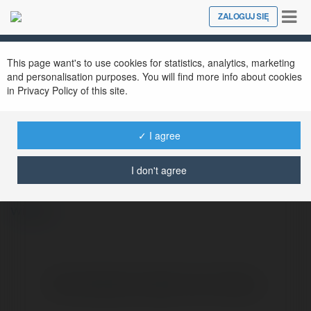
Tog
ZALOGUJ SIĘ
Close
nav
This page want's to use cookies for statistics, analytics, marketing
and personalisation purposes. You will find more info about cookies
in Privacy Policy of this site.
✓ I agree
Konrad Tobiasz
@konrad-tobiasz
I don't agree
więcej
Brak widzialnych wpisów w tym miejscu.