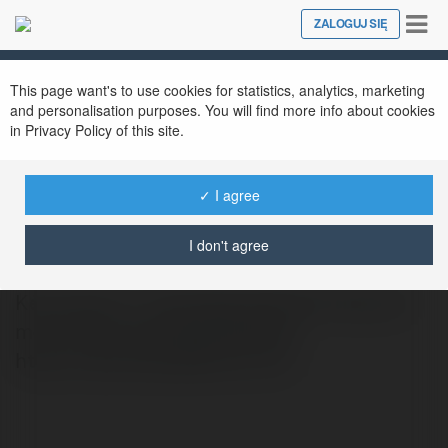
Tog
ZALOGUJ SIĘ
Close
nav
This page want's to use cookies for statistics, analytics, marketing
and personalisation purposes. You will find more info about cookies
in Privacy Policy of this site.
✓ I agree
Kèo Nhà Cái
@konhci386
I don't agree
Kèo nhà cái – Trang cập nhật kèo bóng đá
mới nhất, đa giải đấu! Website:
https://keonhacai68.com.mx/