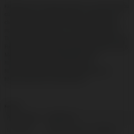
KLWIN Slot là thương hiệu sòng bạc trực tuyến hàng đầu
của Malaysia cung cấp baccarat trực tiếp và các trò
chơi sòng bạc trực tuyến tốt nhất vào năm 2025 để
mang lại trải nghiệm chơi trò chơi tiêu chuẩn quốc tế.
Trang web:
https://klwinslot.com
Địa chỉ: Số 55A, Jalan
Rahsia 9, Bandar Damai Baru, 81200 Johor Bahru, Johor,
Malaysia Điện thoại: +60341087064 Xã hội
https://schoolido.lu/user/klwinslotcom/
https://mecabricks.com/en/user/klwinslotcom
https://skiomusic.com/klwinslotcom
Kontakt:
Pełna nazwa:
KLWIN SLOT
Lokalizacja:
81200 Johor Bahru, J, Malaysia