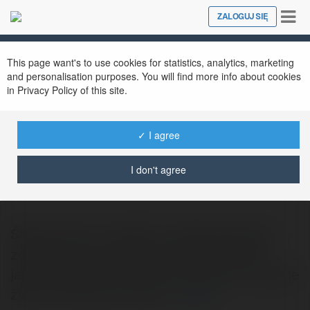
Tog
ZALOGUJ SIĘ
Close
nav
This page want's to use cookies for statistics, analytics, marketing
and personalisation purposes. You will find more info about cookies
in Privacy Policy of this site.
✓ I agree
Kenji Cargile
@klemensobu
I don't agree
Ślubowanie to niejakie z najpiękniejszych
zdarzeń w życiu przyszłych małżonków,
jakie zostanie w ich wspomnieniach na pełne
żywot. Zrzeszenie ślubu…
więcej