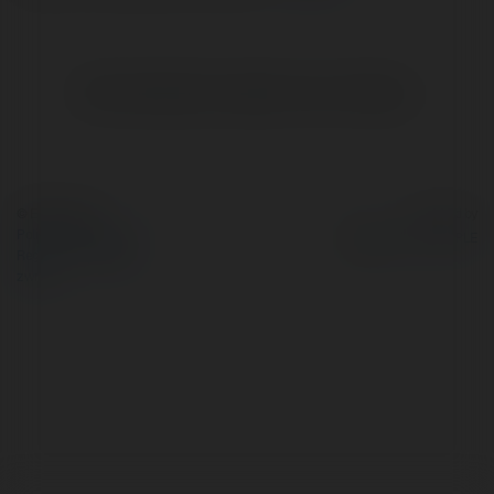
Brak widzialnych wpisów w tym miejscu.
© Ekademia.pl
Powered by
Polityka Prywatności
Regulamin
|
Zażądaj
zwrotu