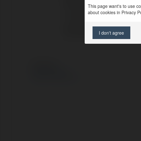
Pełna nazwa:
This page want's to use coo
about cookies in Privacy Pol
Lokalizacja:
Strona WWW:
I don't agree
© Ekademia.pl
Polityka Prywatności
Regulamin
|
Zażądaj zwrotu