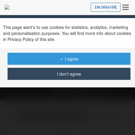
Tog
ZALOGUJ SIĘ
Close
nav
This page want's to use cookies for statistics, analytics, marketing
and personalisation purposes. You will find more info about cookies
Komentowany kurs
in Privacy Policy of this site.
Opinia: kurs
Wychowawca_kolonijny
✓ I agree
I don't agree
czwartek, 8 kwiecień 10, 13:01
Bartosz Gągoliński
@kiwibezpestek