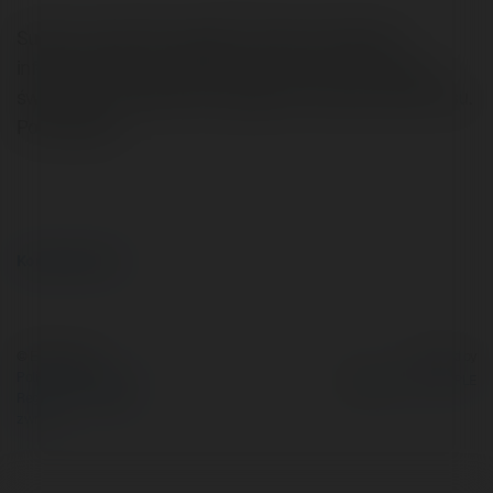
Super kurs, bardzo wygodny, wiele przydatnych
informacji które przydadzą się w pracy na koloniach,
świadectwo dostałem po tygodniu od ukończenia kursu.
Pozdrawiam
Komentarze (1)
© Ekademia.pl
Powered by
Polityka Prywatności
Regulamin
|
Zażądaj
zwrotu