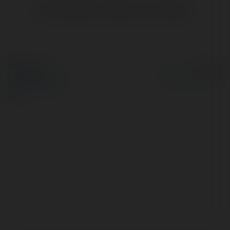
Brak widzialnych wpisów w tym miejscu.
© Ekademia.pl
Powered by
Polityka Prywatności
Regulamin
|
Zażądaj
zwrotu