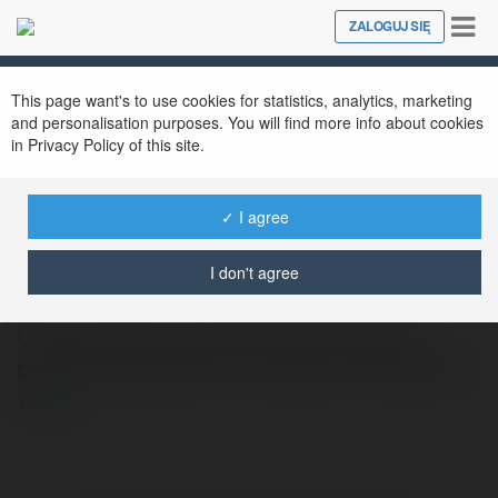
Tog
ZALOGUJ SIĘ
Close
nav
This page want's to use cookies for statistics, analytics, marketing
and personalisation purposes. You will find more info about cookies
in Privacy Policy of this site.
✓ I agree
Anonse Erotyczne
@kingbearitu75
I don't agree
Uwielbiam doskonale anonse erotyczne
pełne fantastycznych napalonych laseczek.
więcej