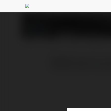
KING88
@king88voyage
PROFIL
PRODUKTY
BLOG
NEWSLETTER
KING88 là nhà cái cá cượ
và hệ sinh thái trò chơi 