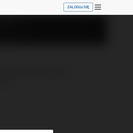
Toggle
ZALOGUJ SIĘ
navigation
g, tốc độ xử lý mượt mà
ęcej