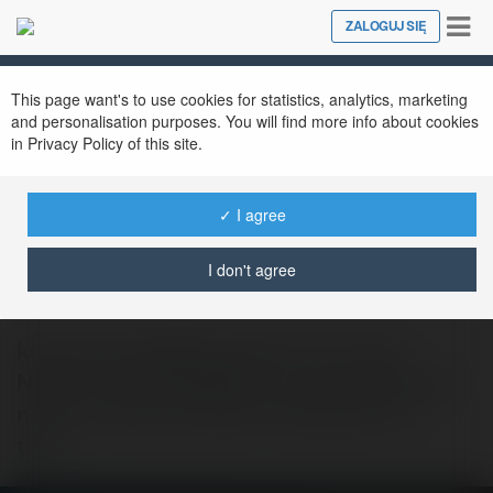
Tog
ZALOGUJ SIĘ
Close
nav
This page want's to use cookies for statistics, analytics, marketing
and personalisation purposes. You will find more info about cookies
in Privacy Policy of this site.
✓ I agree
khuyenmai new88
@khuyenmainew88
I don't agree
khuyenmanew88 Praesent nec cursus
Người chơi tại NEW88 có cơ hội nhận được
nhiều ưu đãi và khuyến mãi hấp dẫn. Từ
tiền…