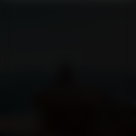
khuyenma