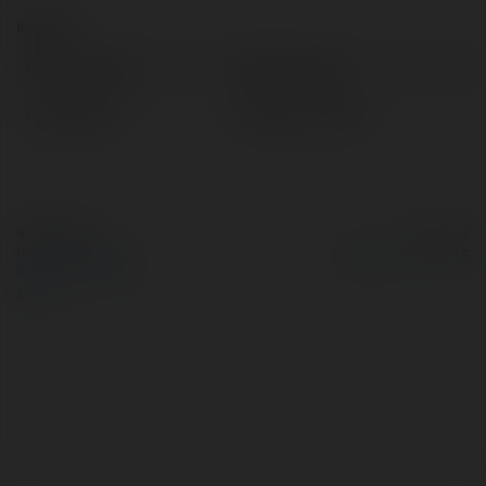
Kontakt:
Pełna nazwa:
Markita Kulig
Lokalizacja:
Bielawa, Poland
© Ekademia.pl
Powered by
Polityka Prywatności
Regulamin
|
Zażądaj
zwrotu