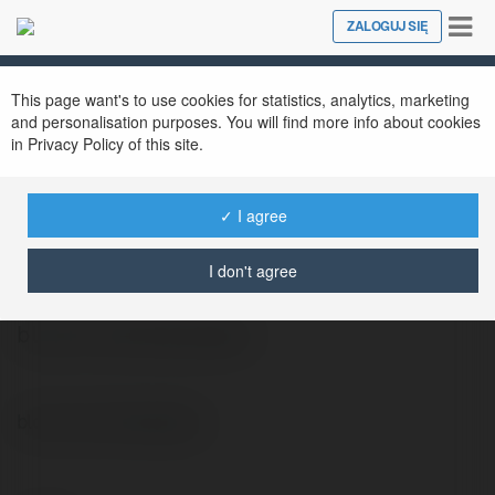
Tog
ZALOGUJ SIĘ
Close
nav
This page want's to use cookies for statistics, analytics, marketing
and personalisation purposes. You will find more info about cookies
in Privacy Policy of this site.
✓ I agree
Markita Kulig
@khanbaun58idjkyb
I don't agree
bloczki samokopiujące
bloczki samokopiujące