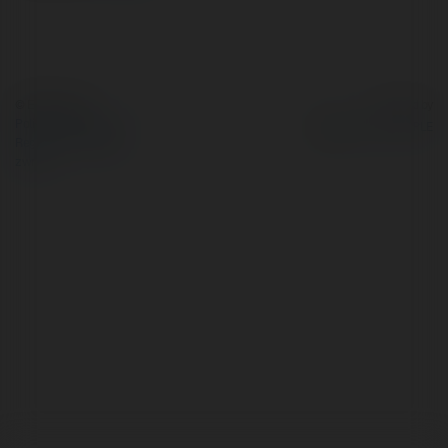
© Ekademia.pl
Powered by
Polityka Prywatności
Regulamin
|
Zażądaj
zwrotu