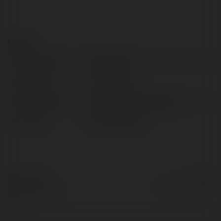
Kontakt:
Pełna nazwa:
keo nhacai5
Lokalizacja:
Hà Nội, Poland
Strona WWW:
https://keonhacai5.in.net/
X/Twitter:
keonhacai5innet
© Ekademia.pl
Powered by
Polityka Prywatności
Regulamin
|
Zażądaj
zwrotu