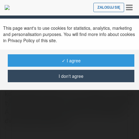
Tog
ZALOGUJ SIĘ
Close
nav
This page want's to use cookies for statistics, analytics, marketing
and personalisation purposes. You will find more info about cookies
in Privacy Policy of this site.
✓ I agree
keo nhacai5
@keonhacai56
I don't agree
keonhacai5 là địa chỉ uy tín chuyên cung cấp
tỷ lệ kèo bóng đá trực tuyến, bảng kèo châu
Á, châu Âu và tài xỉu chính xác. Với dữ liệu
được cập nhật liên tục