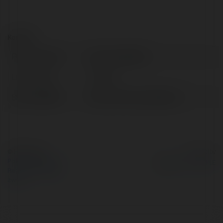
Kontakt:
Pełna nazwa:
keonhacai555co
Lokalizacja:
Vietnam
Strona WWW:
https://keonhacai555.co/
© Ekademia.pl
Powered by
Polityka Prywatności
Regulamin
|
Zażądaj
zwrotu