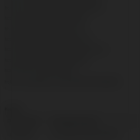
https://www.pinterest.com/keongoaihanganhep/
https://gravatar.com/keongoaihanganhep
https://keongoaihanganhep.tumblr.com/
https://keongoaihanganhep.wordpress.com/
https://sites.google.com/view/keongoaihanganhep/
https://500px.com/p/keongoaihanganhep
https://bit.ly/m/keongoaihanganhep
https://www.blogger.com/profile/13197812223355999605
Kontakt:
Pełna nazwa:
Kèo Ngoại Hạng Anh
Lokalizacja:
Hồ Chí Minh, Việt Na, Vietnam