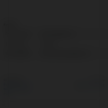
Kontakt:
Pełna nazwa:
Keobongda68 com
Lokalizacja:
Vietnam
Strona WWW:
https://keobongda68.com/
© Ekademia.pl
Powered by
Polityka Prywatności
Regulamin
|
Zażądaj
zwrotu