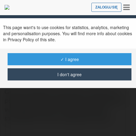
Tog
ZALOGUJ SIĘ
Close
nav
This page want's to use cookies for statistics, analytics, marketing
and personalisation purposes. You will find more info about cookies
in Privacy Policy of this site.
✓ I agree
Tomasz Welkaj
@kazimierzkimbas
I don't agree
Cześć wszystkim! Z tej strony Tomasz, od
pewnego czasu interesuje się stworzeniem
własnego biznesu. W tym momencie
szczególnie mocno nastawiam się na…