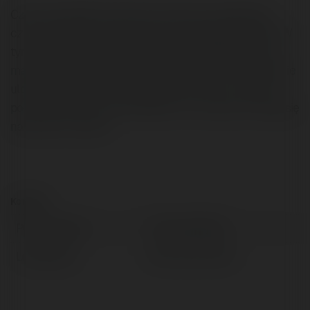
Cześć wszystkim! Z tej strony Tomasz, od pewnego
czasu interesuje się stworzeniem własnego biznesu. W
tym momencie szczególnie mocno nastawiam się na
marketing i rzeczy jak tworzenie graficzne i drukowanie
ulotek. Z tego powodu specjalnie wróciłem na studia
ponieważ bardzo mnie ciekawiło to, co jeszcze mogę się
nauczyć na uczelni
Kontakt:
Pełna nazwa:
Tomasz Welkaj
Lokalizacja:
Wrocław, Poland