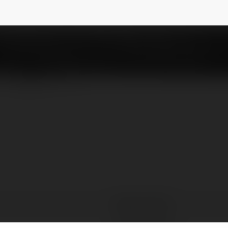
rba9
NEWSLETTER
Kasper Korba
Gniew, Poland