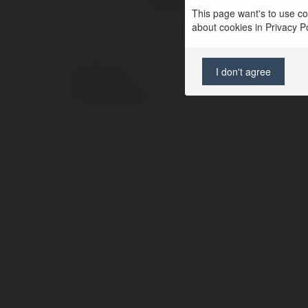
This page want's to use coo
about cookies in Privacy Pol
I don't agree
© Ekademia.pl
Polityka Prywatności
Regulamin
|
Zażądaj zwrotu