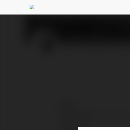
Kasper Korba
@kasperko
PROFIL
PRODUKTY
BLOG
Kontakt:
Pełna nazwa:
Lokalizacja: