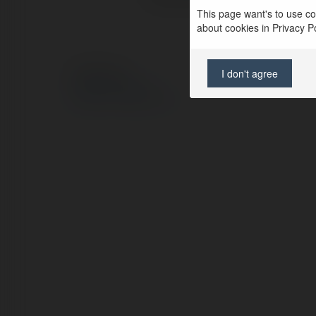
This page want's to use coo
about cookies in Privacy Pol
I don't agree
© Ekademia.pl
Polityka Prywatności
Regulamin
|
Zażądaj zwrotu