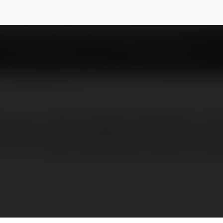
unbaccarat
NEWSLETTER
aiyunhk.com ） 属于开云集团官方直营场馆，
的游戏体验，是最受欢迎的真人在线娱乐游戏。平台
、牛牛、炸金花 等多款经典真人游戏，每一局均