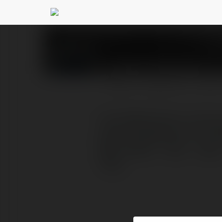
kaiyun baccarat
@kaiy
PROFIL
PRODUKTY
BLOG
开云百家乐（https://k
游戏，为玩家提供公平公正
畅玩 百家乐、骰宝、轮盘
可靠。