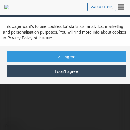
Tog
ZALOGUJ SIĘ
Close
nav
This page want's to use cookies for statistics, analytics, marketing
and personalisation purposes. You will find more info about cookies
in Privacy Policy of this site.
✓ I agree
Kacper Frątczak
@kacperfrtczak
I don't agree
Kontakt: