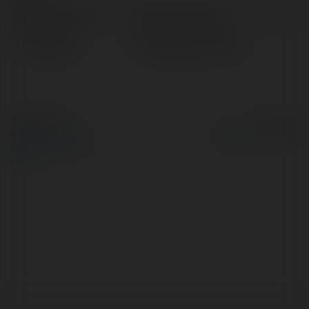
Pełna nazwa:
Kacper Frątczak
Lokalizacja:
Pobiedziska, Poland
© Ekademia.pl
Powered by
Polityka Prywatności
Regulamin
|
Zażądaj
zwrotu